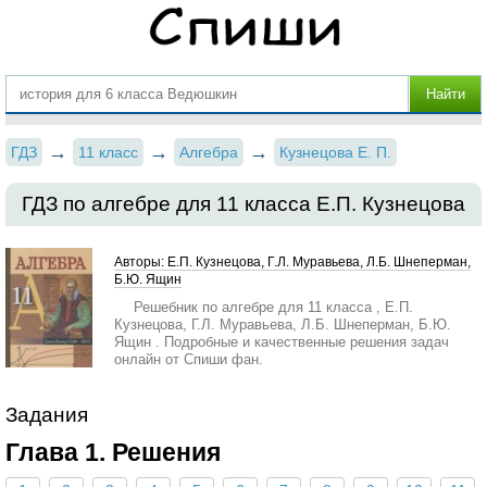
ГДЗ
11 класс
Алгебра
Кузнецова Е. П.
ГДЗ по алгебре для 11 класса Е.П. Кузнецова
Авторы: Е.П. Кузнецова, Г.Л. Муравьева, Л.Б. Шнеперман,
Б.Ю. Ящин
Решебник по алгебре для 11 класса , Е.П.
Кузнецова, Г.Л. Муравьева, Л.Б. Шнеперман, Б.Ю.
Ящин . Подробные и качественные решения задач
онлайн от Спиши фан.
Задания
Глава 1. Решения