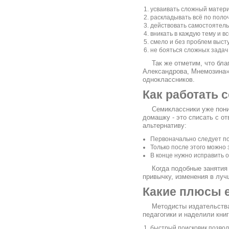
усваивать сложный материа
раскладывать всё по поло
действовать самостоятельн
вникать в каждую тему и вс
смело и без проблем выст
не бояться сложных задач 
Так же отметим, что бла
Александрова, Мнемозина» 
одноклассников.
Как работать 
Семиклассники уже пони
домашку - это списать с о
альтернативу:
Первоначально следует по
Только после этого можно 
В конце нужно исправить о
Когда подобные занятия
привычку, изменения в луч
Какие плюсы е
Методисты издательства
педагогики и наделили кни
быстрый поисковик позвол