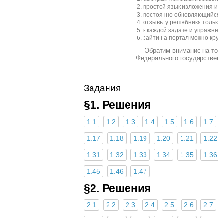
простой язык изложения 
постоянно обновляющийся
отзывы у решебника толь
к каждой задаче и упражн
зайти на портал можно кру
Обратим внимание на то
Федерального государствен
Задания
§1. Решения
1.1
1.2
1.3
1.4
1.5
1.6
1.7
1.17
1.18
1.19
1.20
1.21
1.22
1.31
1.32
1.33
1.34
1.35
1.36
1.45
1.46
1.47
§2. Решения
2.1
2.2
2.3
2.4
2.5
2.6
2.7