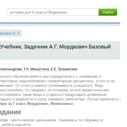
кович А. Г.
 Учебник, Задачник А.Г. Мордкович Базовый
 Александрова, Т.Н. Мишустина, Е.Е. Тульчинская
ольного обучения ребята уже определились с любимыми и
екоторые недолюбливают гуманитарные дисциплины, а кто-то не
ометрию. От этого и зависит успеваемость учащегося. Ведь
нка полюбить тот предмет, по которому он всё время получает
отслеживать такие вещи и стараться предугадать возможные
падать в крайности и сразу нанимать репетитора. Лучше прибегнуть к
бре за 7 класс Мордкович, Мнемозина».
здание
ебре - мечта многих школьников. Занимаясь по сборнику от
 ребята научатся: