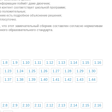
информации поймёт даже двоечник;
 контент соответствует школьной программе;
ко положительные;
ению есть подробное объяснение решения;
глосуточно.
, что этот замечательный сборник составлен согласно нормативам
ного образовательного стандарта.
1.8
1.9
1.10
1.11
1.12
1.13
1.14
1.15
1.16
1.23
1.24
1.25
1.26
1.27
1.28
1.29
1.30
1.37
1.38
1.39
1.40
1.41
1.42
1.43
1.44
2.8
2.9
2.10
2.11
2.12
2.13
2.14
2.15
2.16