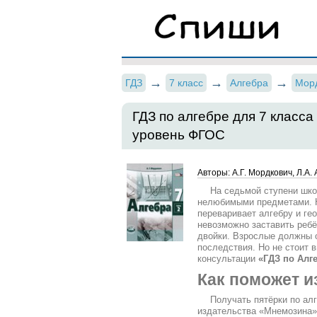
ГДЗ
7 класс
Алгебра
Морд
ГДЗ по алгебре для 7 класса
уровень ФГОС
Авторы: А.Г. Мордкович, Л.А.
На седьмой ступени шк
нелюбимыми предметами. Н
переваривает алгебру и ге
невозможно заставить ребё
двойки. Взрослые должны 
последствия. Но не стоит в
консультации
«ГДЗ по Алге
Как поможет и
Получать пятёрки по алг
издательства «Мнемозина»,