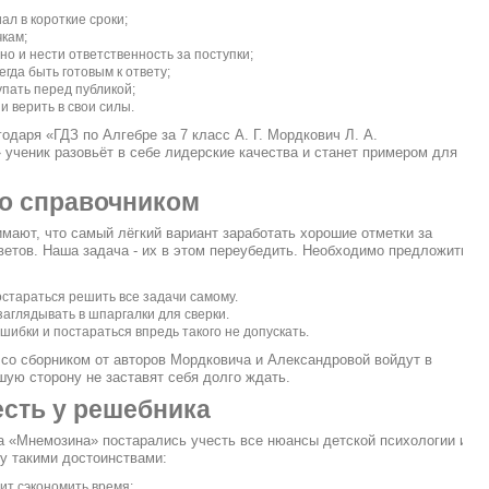
л в короткие сроки;
чкам;
о и нести ответственность за поступки;
егда быть готовым к ответу;
упать перед публикой;
и верить в свои силы.
годаря «ГДЗ по Алгебре за 7 класс А. Г. Мордкович Л. А.
ученик разовьёт в себе лидерские качества и станет примером для
со справочником
мают, что самый лёгкий вариант заработать хорошие отметки за
тветов. Наша задача - их в этом переубедить. Необходимо предложить
стараться решить все задачи самому.
заглядывать в шпаргалки для сверки.
шибки и постараться впредь такого не допускать.
 со сборником от авторов Мордковича и Александровой войдут в
шую сторону не заставят себя долго ждать.
сть у решебника
 «Мнемозина» постарались учесть все нюансы детской психологии и
гу такими достоинствами:
ит сэкономить время;