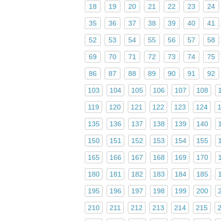
18
19
20
21
22
23
24
35
36
37
38
39
40
41
52
53
54
55
56
57
58
69
70
71
72
73
74
75
86
87
88
89
90
91
92
103
104
105
106
107
108
119
120
121
122
123
124
135
136
137
138
139
140
150
151
152
153
154
155
165
166
167
168
169
170
180
181
182
183
184
185
195
196
197
198
199
200
210
211
212
213
214
215