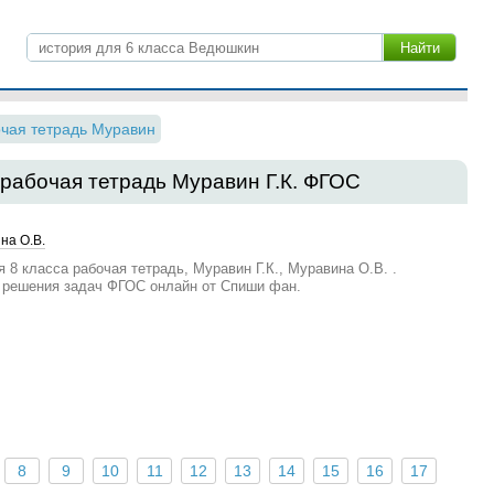
чая тетрадь Муравин
 рабочая тетрадь Муравин Г.К. ФГОС
на О.В.
 8 класса рабочая тетрадь, Муравин Г.К., Муравина О.В. .
 решения задач ФГОС онлайн от Спиши фан.
8
9
10
11
12
13
14
15
16
17