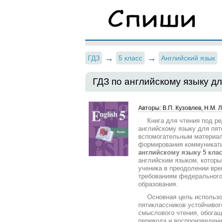
ГДЗ
5 класс
Английский язык
ГДЗ по английскому языку дл
Авторы: В.П. Кузовлев, Н.М. Л
Книга для чтения под р
английскому языку для пя
вспомогательным материало
формирования коммуникат
английскому языку 5 кла
английским языком, которы
ученика в преодолении вре
требованиям федерального 
образования.
Основная цель использо
пятиклассников устойчивог
смыслового чтения, обогащ
перевода и воспроизведени