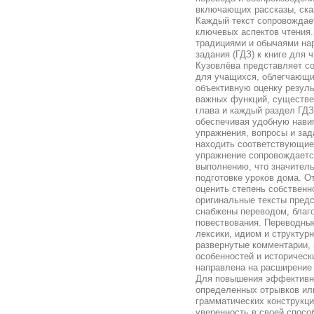
включающих рассказы, сказ
Каждый текст сопровождает
ключевых аспектов чтения.
традициями и обычаями на
задания (ГДЗ) к книге для 
Кузовлёва представляет с
для учащихся, облегчающи
объективную оценку резуль
важных функций, существе
глава и каждый раздел ГДЗ
обеспечивая удобную нави
упражнения, вопросы и зад
находить соответствующие
упражнение сопровождаетс
выполнению, что значитель
подготовке уроков дома. О
оценить степень собственн
оригинальные тексты предс
снабжены переводом, благ
повествования. Переводны
лексики, идиом и структур
развернутые комментарии, 
особенностей и историческ
направлена на расширение
Для повышения эффективно
определенных отрывков ил
грамматических конструкци
уверенность в своей спосо