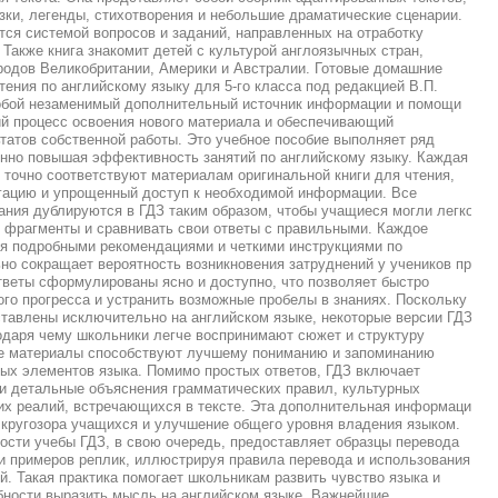
ки, легенды, стихотворения и небольшие драматические сценарии.
ся системой вопросов и заданий, направленных на отработку
 Также книга знакомит детей с культурой англоязычных стран,
родов Великобритании, Америки и Австралии. Готовые домашние
чтения по английскому языку для 5-го класса под редакцией В.П.
обой незаменимый дополнительный источник информации и помощи
й процесс освоения нового материала и обеспечивающий
татов собственной работы. Это учебное пособие выполняет ряд
нно повышая эффективность занятий по английскому языку. Каждая
 точно соответствуют материалам оригинальной книги для чтения,
гацию и упрощенный доступ к необходимой информации. Все
ания дублируются в ГДЗ таким образом, чтобы учащиеся могли легко
 фрагменты и сравнивать свои ответы с правильными. Каждое
я подробными рекомендациями и четкими инструкциями по
но сокращает вероятность возникновения затруднений у учеников при
тветы сформулированы ясно и доступно, что позволяет быстро
ого прогресса и устранить возможные пробелы в знаниях. Поскольку
тавлены исключительно на английском языке, некоторые версии ГДЗ
одаря чему школьники легче воспринимают сюжет и структуру
е материалы способствуют лучшему пониманию и запоминанию
ных элементов языка. Помимо простых ответов, ГДЗ включает
и детальные объяснения грамматических правил, культурных
их реалий, встречающихся в тексте. Эта дополнительная информация
 кругозора учащихся и улучшение общего уровня владения языком.
сти учебы ГДЗ, в свою очередь, предоставляет образцы перевода
и примеров реплик, иллюстрируя правила перевода и использования
й. Такая практика помогает школьникам развить чувство языка и
бности выразить мысль на английском языке. Важнейшие