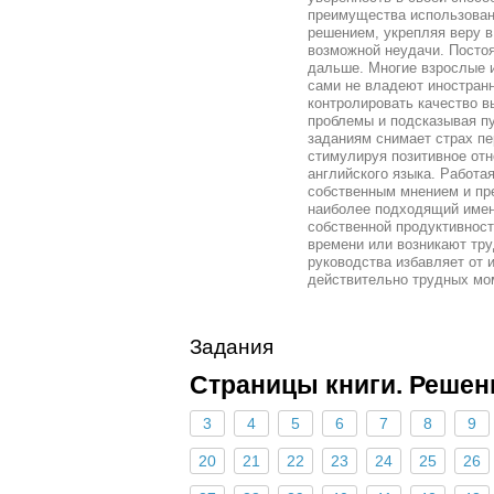
преимущества использован
решением, укрепляя веру в
возможной неудачи. Посто
дальше. Многие взрослые 
сами не владеют иностран
контролировать качество 
проблемы и подсказывая п
заданиям снимает страх п
стимулируя позитивное отн
английского языка. Работа
собственным мнением и пр
наиболее подходящий именн
собственной продуктивност
времени или возникают труд
руководства избавляет от 
действительно трудных мо
Задания
Страницы книги. Решен
3
4
5
6
7
8
9
20
21
22
23
24
25
26