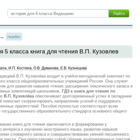
reader
я 5 класса книга для чтения В.П. Кузовлев
апа, И.П. Костина, О.В. Дуванова, Е.В. Кузнецова
едакцией В.П. Кузовлёва входит в учебно-методический комплект по
того класса общеобразовательных учреждений России. Она служит
м для развития навыков чтения, расширения лексического запаса и
ивных компетенций школьников.
ГДЗ к книге для чтения по
сс В.П. Кузовлёва
обеспечивает долговременный успех в овладении
й помогает скорректировать направление усилий и поддержать
менных препятствий. Пособие полностью соответствует всем
государственного образовательного стандарта основного общего
вания книги для чтения заключается в формировании у
о интереса к изучению иностранного языка, развитии навыков
ении словарного запаса и совершенствовании умений письменного
я текста. Она представляет собой сборник адаптированных текстов,