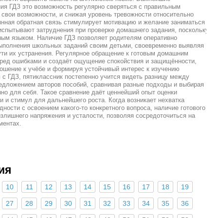
ия ГДЗ это возможность регулярно сверяться с правильным
 свои возможности, и снижая уровень тревожности относительно
янная обратная связь стимулирует мотивацию и желание заниматься
испытывают затруднения при проверке домашнего задания, поскольку
ным языком. Наличие ГДЗ позволяет родителям оперативно
выполнения школьных заданий своим детьми, своевременно выявляя
ути их устранения. Регулярное обращение к готовым домашним
еред ошибками и создаёт ощущение спокойствия и защищённости,
ошение к учёбе и формируя устойчивый интерес к изучению
я с ГДЗ, пятиклассник постепенно учится видеть разницу между
едложением авторов пособий, сравнивая разные подходы и выбирая
о для себя. Такое сравнение даёт ценнейший опыт оценки
и и стимул для дальнейшего роста. Когда возникает нехватка
ности с освоением какого-то конкретного вопроса, наличие готового
излишнего напряжения и усталости, позволяя сосредоточиться на
ментах.
ия
10
11
12
13
14
15
16
17
18
19
27
28
29
30
31
32
33
34
35
36