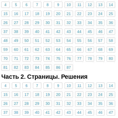
4
5
6
7
8
9
10
11
12
13
14
15
16
17
18
19
20
21
22
23
24
25
26
27
28
29
30
31
32
33
34
35
36
37
38
39
40
41
42
43
44
45
46
47
48
49
50
51
52
53
54
55
56
57
58
59
60
61
62
63
64
65
66
67
68
69
70
71
72
73
74
75
76
77
78
79
80
81
82
83
84
85
86
87
Часть 2. Страницы. Решения
4
5
6
7
8
9
10
11
12
13
14
15
16
17
18
19
20
21
22
23
24
25
26
27
28
29
30
31
32
33
34
35
36
37
38
39
40
41
42
43
44
45
46
47