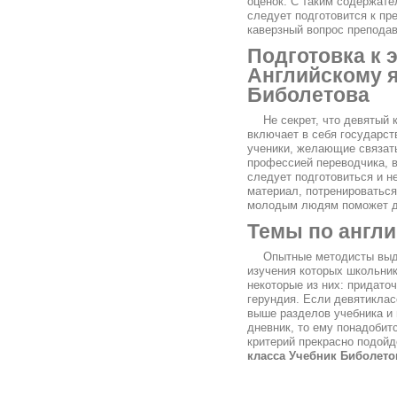
оценок. С таким содержате
следует подготовится к пр
каверзный вопрос преподав
Подготовка к 
Английскому я
Биболетова
Не секрет, что девятый
включает в себя государс
ученики, желающие связать
профессией переводчика, в
следует подготовиться и н
материал, потренироваться
молодым людям поможет до
Темы по англи
Опытные методисты выде
изучения которых школьник
некоторые из них: придато
герундия. Если девятиклас
выше разделов учебника и 
дневник, то ему понадобит
критерий прекрасно подой
класса Учебник Биболетов