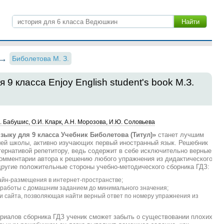
Биболетова М. З.
 9 класса Enjoy English student's book М.З.
. Бабушис, О.И. Кларк, А.Н. Морозова, И.Ю. Соловьева
зыку для 9 класса Учебник Биболетова (Титул)»
станет лучшим
шей школы, активно изучающих первый иностранный язык. Решебник
ернативой репетитору, ведь содержит в себе исключительно верные
омментарии автора к решению любого упражнения из дидактического
ругие положительные стороны учебно-методического сборника ГДЗ:
йн-размещения в интернет-пространстве;
 работы с домашним заданием до минимального значения;
и сайта, позволяющая найти верный ответ по номеру упражнения из
риалов сборника ГДЗ ученик сможет забыть о существовании плохих