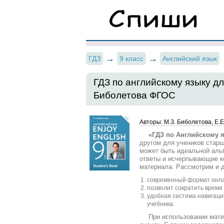
ГДЗ
9 класс
Английский язык
ГДЗ по английскому языку для
Биболетова ФГОС
Авторы: М.З. Биболетова, Е.Е
«ГДЗ по Английскому я
другом для учеников стар
может быть идеальной альт
ответы и исчерпывающие к
материала. Рассмотрим и д
современный формат онла
позволит сократить время
удобная система навигаци
учебника.
При использовании мате