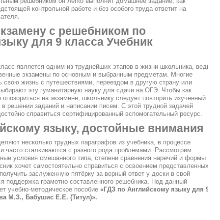
льным решебником он легко выполнит домашнее задание, как
едстоящей контрольной работе и без особого труда ответит на
ателя.
экзамену с решебником по
зыку для 9 класса Учебник
 класс является одним из труднейших этапов в жизни школьника, ведь
твенные экзамены по основным и выбранным предметам. Многие
 свою жизнь с путешествиями, переездом в другую страну или
ыбирают эту гуманитарную науку для сдачи на ОГЭ. Чтобы как
е опозориться на экзамене, школьнику следует повторить изученный
 в решении заданий и написании писем. С этой трудной задачей
стойно справиться сертифицированный вспомогательный ресурс.
йскому языку, достойные внимания
ляют несколько трудных параграфов из учебника, в процессе
и часто сталкиваются с разного рода проблемами. Рассмотрим
чные условия смешанного типа, степени сравнения наречий и формы
сник хочет самостоятельно справиться с освоением представленных
получить заслуженную пятёрку за верный ответ у доски в свой
ся поддержка грамотно составленного решебника. Под данный
дет учебно-методическое пособие
«ГДЗ по Английскому языку для 9
а М.З., Бабушис Е.Е. (Титул)».