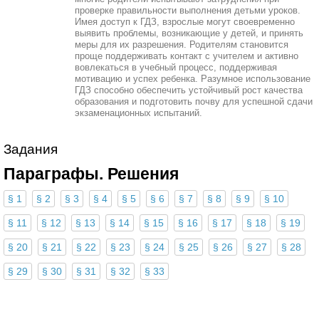
проверке правильности выполнения детьми уроков.
Имея доступ к ГДЗ, взрослые могут своевременно
выявить проблемы, возникающие у детей, и принять
меры для их разрешения. Родителям становится
проще поддерживать контакт с учителем и активно
вовлекаться в учебный процесс, поддерживая
мотивацию и успех ребенка. Разумное использование
ГДЗ способно обеспечить устойчивый рост качества
образования и подготовить почву для успешной сдачи
экзаменационных испытаний.
Задания
Параграфы. Решения
§ 1
§ 2
§ 3
§ 4
§ 5
§ 6
§ 7
§ 8
§ 9
§ 10
§ 11
§ 12
§ 13
§ 14
§ 15
§ 16
§ 17
§ 18
§ 19
§ 20
§ 21
§ 22
§ 23
§ 24
§ 25
§ 26
§ 27
§ 28
§ 29
§ 30
§ 31
§ 32
§ 33