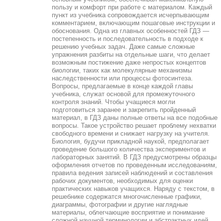
пользу и комфорт при работе с материалом. Каждый
пункт из учебника сопровождается исчерпывающим
комментарием, включающим пошаговые инструкции и
обоснования. Одна из главных особенностей ГДЗ —
постепенность и последовательность в подходе к
решению учебных задач. Даже самые сложные
упражнения разбиты на отдельные шаги, что делает
возможным постижение даже непростых концептов
биологии, таких как молекулярные механизмы
наследственности или процессы фотосинтеза.
Вопросы, предлагаемые в конце каждой главы
учебника, служат основой для промежуточного
контроля знаний. Чтобы учащиеся могли
подготовиться заранее и закрепить пройденный
материал, в ГДЗ даны полные ответы на все подобные
вопросы. Такое устройство решает проблему нехватки
свободного времени и снижает нагрузку на учителя.
Биология, будучи прикладной наукой, предполагает
проведение большого количества экспериментов и
лабораторных занятий. В ГДЗ предусмотрены образцы
оформления отчетов по проведенным исследованиям,
правила ведения записей наблюдений и составления
рабочих документов, необходимых для оценки
практических навыков учащихся. Наряду с текстом, в
решебнике содержатся многочисленные графики,
диаграммы, фотографии и другие наглядные
материалы, облегчающие восприятие и понимание
сложной научной терминологии и абстрактных идей.