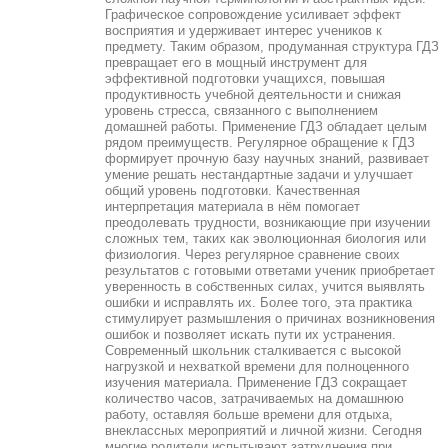
Графическое сопровождение усиливает эффект
восприятия и удерживает интерес учеников к
предмету. Таким образом, продуманная структура ГДЗ
превращает его в мощный инструмент для
эффективной подготовки учащихся, повышая
продуктивность учебной деятельности и снижая
уровень стресса, связанного с выполнением
домашней работы. Применение ГДЗ обладает целым
рядом преимуществ. Регулярное обращение к ГДЗ
формирует прочную базу научных знаний, развивает
умение решать нестандартные задачи и улучшает
общий уровень подготовки. Качественная
интерпретация материала в нём помогает
преодолевать трудности, возникающие при изучении
сложных тем, таких как эволюционная биология или
физиология. Через регулярное сравнение своих
результатов с готовыми ответами ученик приобретает
уверенность в собственных силах, учится выявлять
ошибки и исправлять их. Более того, эта практика
стимулирует размышления о причинах возникновения
ошибок и позволяет искать пути их устранения.
Современный школьник сталкивается с высокой
нагрузкой и нехваткой времени для полноценного
изучения материала. Применение ГДЗ сокращает
количество часов, затрачиваемых на домашнюю
работу, оставляя больше времени для отдыха,
внеклассных мероприятий и личной жизни. Сегодня
многие родители испытывают затруднения при