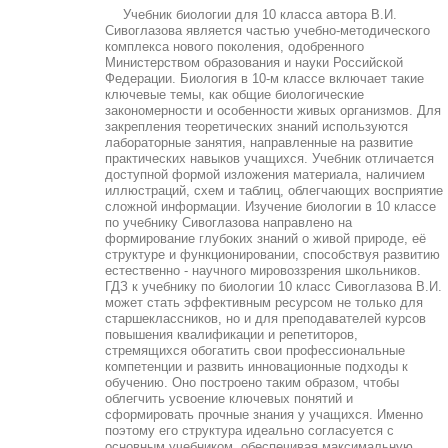
Учебник биологии для 10 класса автора В.И.
Сивоглазова является частью учебно-методического
комплекса нового поколения, одобренного
Министерством образования и науки Российской
Федерации. Биология в 10-м классе включает такие
ключевые темы, как общие биологические
закономерности и особенности живых организмов. Для
закрепления теоретических знаний используются
лабораторные занятия, направленные на развитие
практических навыков учащихся. Учебник отличается
доступной формой изложения материала, наличием
иллюстраций, схем и таблиц, облегчающих восприятие
сложной информации. Изучение биологии в 10 классе
по учебнику Сивоглазова направлено на
формирование глубоких знаний о живой природе, её
структуре и функционировании, способствуя развитию
естественно - научного мировоззрения школьников.
ГДЗ к учебнику по биологии 10 класс Сивоглазова В.И.
может стать эффективным ресурсом не только для
старшеклассников, но и для преподавателей курсов
повышения квалификации и репетиторов,
стремящихся обогатить свои профессиональные
компетенции и развить инновационные подходы к
обучению. Оно построено таким образом, чтобы
облегчить усвоение ключевых понятий и
сформировать прочные знания у учащихся. Именно
поэтому его структура идеально согласуется с
основным учебником, обеспечивая максимальную