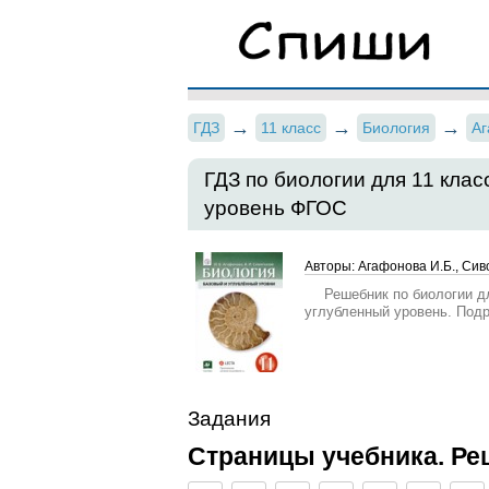
ГДЗ
11 класс
Биология
А
ГДЗ по биологии для 11 кла
уровень ФГОС
Авторы: Агафонова И.Б., Сив
Решебник по биологии дл
углубленный уровень. Под
Задания
Страницы учебника. Ре