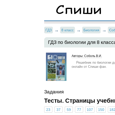
ГДЗ
8 класс
Биология
Со
ГДЗ по биологии для 8 класс
Авторы: Соболь В.И.
Решебник по биологии д
онлайн от Спиши фан.
Задания
Тесты. Страницы учебн
23
37
59
77
107
150
18