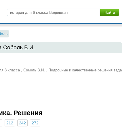
боль
а Соболь В.И.
ля 8 класса , Соболь В.И. . Подробные и качественные решения задач
ика. Решения
2
212
242
272