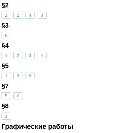
§2
1
2
4
8
§3
6
§4
1
2
3
4
§5
1
3
6
§7
5
6
§8
1
Графические работы