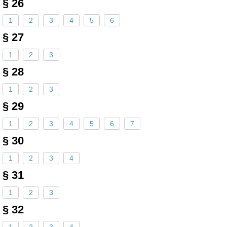
§ 26
1
2
3
4
5
6
§ 27
1
2
3
§ 28
1
2
3
§ 29
1
2
3
4
5
6
7
§ 30
1
2
3
4
§ 31
1
2
3
§ 32
1
2
3
4