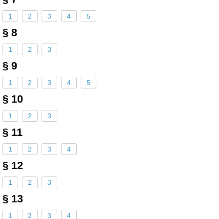
1
2
3
4
5
§ 8
1
2
3
§ 9
1
2
3
4
5
§ 10
1
2
3
§ 11
1
2
3
4
§ 12
1
2
3
§ 13
1
2
3
4