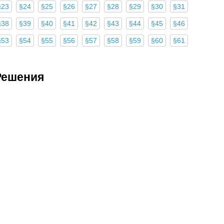
§23
§24
§25
§26
§27
§28
§29
§30
§31
§38
§39
§40
§41
§42
§43
§44
§45
§46
§53
§54
§55
§56
§57
§58
§59
§60
§61
Решения