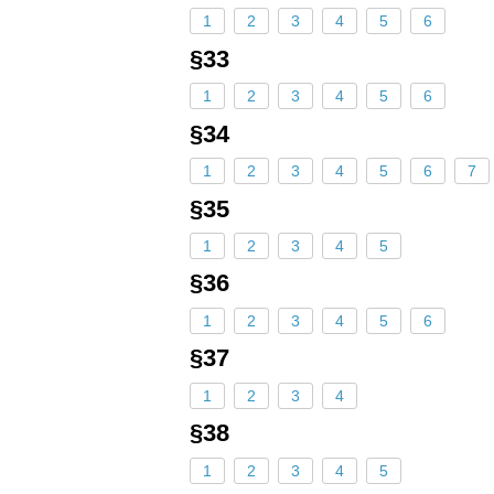
1
2
3
4
5
6
§33
1
2
3
4
5
6
§34
1
2
3
4
5
6
7
§35
1
2
3
4
5
§36
1
2
3
4
5
6
§37
1
2
3
4
§38
1
2
3
4
5