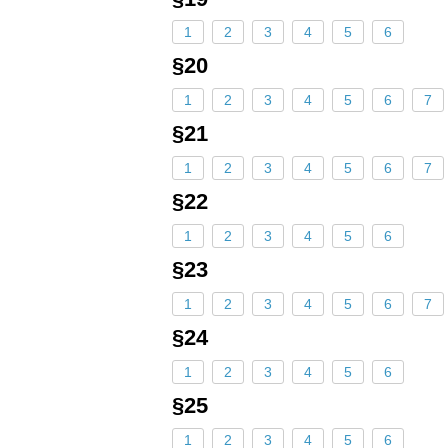
1
2
3
4
5
6
§20
1
2
3
4
5
6
7
§21
1
2
3
4
5
6
7
§22
1
2
3
4
5
6
§23
1
2
3
4
5
6
7
§24
1
2
3
4
5
6
§25
1
2
3
4
5
6