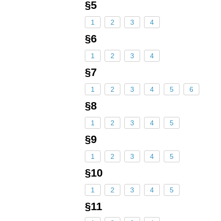
§5
1
2
3
4
§6
1
2
3
4
§7
1
2
3
4
5
6
§8
1
2
3
4
5
§9
1
2
3
4
5
§10
1
2
3
4
5
§11