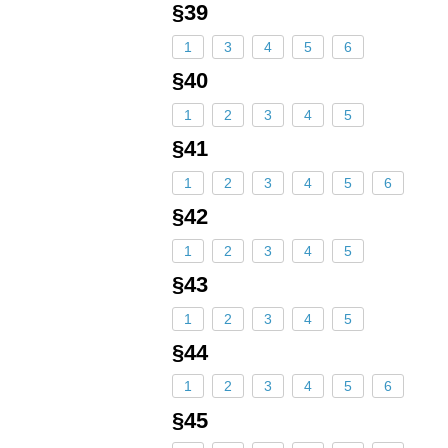
§39
1
3
4
5
6
§40
1
2
3
4
5
§41
1
2
3
4
5
6
§42
1
2
3
4
5
§43
1
2
3
4
5
§44
1
2
3
4
5
6
§45