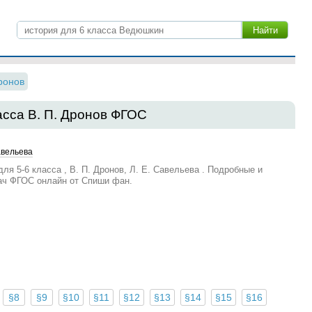
ронов
асса В. П. Дронов ФГОС
Савельева
ля 5‐6 класса , В. П. Дронов, Л. Е. Савельева . Подробные и
ач ФГОС онлайн от Спиши фан.
§8
§9
§10
§11
§12
§13
§14
§15
§16