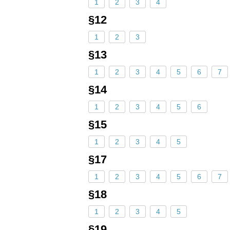
1
2
3
4
§12
1
2
3
§13
1
2
3
4
5
6
7
§14
1
2
3
4
5
6
§15
1
2
3
4
5
§17
1
2
3
4
5
6
7
§18
1
2
3
4
5
§19