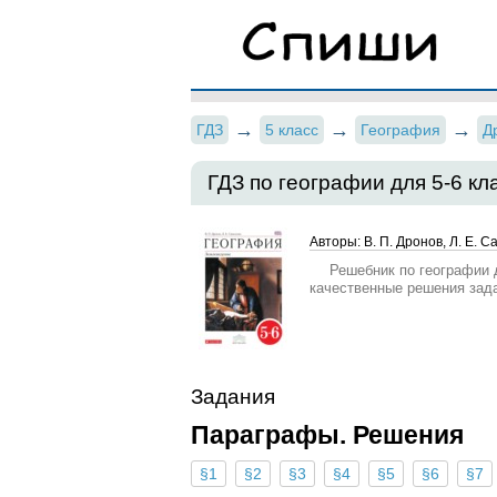
ГДЗ
5 класс
География
Д
ГДЗ по географии для 5‐6 кл
Авторы: В. П. Дронов, Л. Е. 
Решебник по географии д
качественные решения зад
Задания
Параграфы. Решения
§1
§2
§3
§4
§5
§6
§7