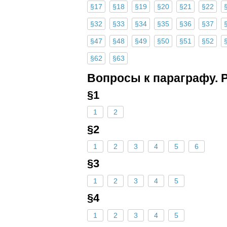
§17
§18
§19
§20
§21
§22
§32
§33
§34
§35
§36
§37
§47
§48
§49
§50
§51
§52
§62
§63
Вопросы к параграфу. 
§1
1
2
§2
1
2
3
4
5
6
§3
1
2
3
4
5
§4
1
2
3
4
5