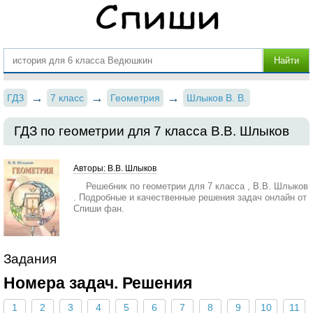
ГДЗ
7 класс
Геометрия
Шлыков В. В.
ГДЗ по геометрии для 7 класса В.В. Шлыков
Авторы: В.В. Шлыков
Решебник по геометрии для 7 класса , В.В. Шлыков
. Подробные и качественные решения задач онлайн от
Спиши фан.
Задания
Номера задач. Решения
1
2
3
4
5
6
7
8
9
10
11