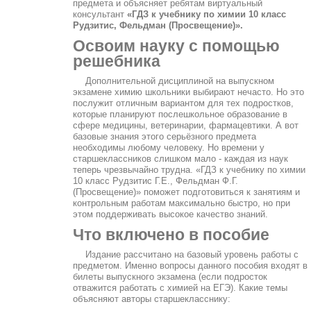
предмета и объясняет ребятам виртуальный
консультант
«ГДЗ к учебнику по химии 10 класс
Рудзитис, Фельдман (Просвещение)».
Освоим науку с помощью
решебника
Дополнительной дисциплиной на выпускном
экзамене химию школьники выбирают нечасто. Но это
послужит отличным вариантом для тех подростков,
которые планируют послешкольное образование в
сфере медицины, ветеринарии, фармацевтики. А вот
базовые знания этого серьёзного предмета
необходимы любому человеку. Но времени у
старшеклассников слишком мало - каждая из наук
теперь чрезвычайно трудна. «ГДЗ к учебнику по химии
10 класс Рудзитис Г.Е., Фельдман Ф.Г.
(Просвещение)» поможет подготовиться к занятиям и
контрольным работам максимально быстро, но при
этом поддерживать высокое качество знаний.
Что включено в пособие
Издание рассчитано на базовый уровень работы с
предметом. Именно вопросы данного пособия входят в
билеты выпускного экзамена (если подросток
отважится работать с химией на ЕГЭ). Какие темы
объясняют авторы старшекласснику: