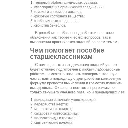
тепловой эффект химических реакций;
классификация органических соединений;
гомологи и изомеры алканов;
фазовые состояния вещества;
карбонильные соединения;
свойства бензолов.
В решебнике собраны подробные и понятные
объяснения как теоретических вопросов, так и
выполнения практических заданий по всем темам.
Чем помогает пособие
старшеклассникам
С помощью готовых домашних заданий ученик
будет отлично подготовлен к любым лабораторным
работам – сможет выполнить экспериментальную
часть, найти подходящую для расчётов конкретную
формулу провести вычисления и грамотно изложить
вывод опыта. Охвачены все темы программы не
только текущего учебного года, но и предыдущих лет:
природные источники углеводородов;
переработка нефти;
многоатомные спирты;
сахароза и олигосахариды;
полисахариды и крахмал;
синтетические волокна.