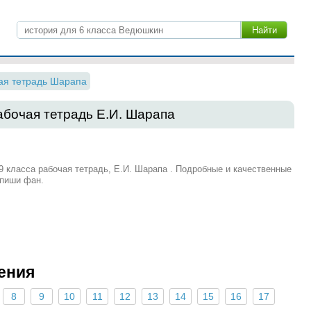
ая тетрадь Шарапа
рабочая тетрадь Е.И. Шарапа
9 класса рабочая тетрадь, Е.И. Шарапа . Подробные и качественные
Спиши фан.
ения
8
9
10
11
12
13
14
15
16
17