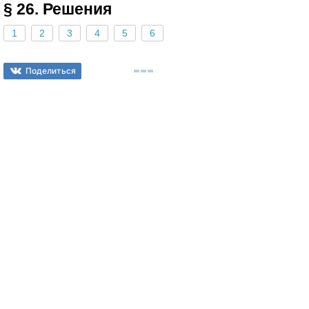
§ 26. Решения
1
2
3
4
5
6
Поделиться
© 2026
spishi.fun
admin@spishi.fun