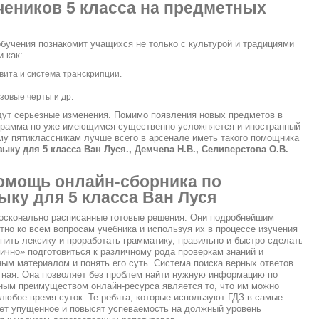
чеников 5 класса на предметных
обучения познакомит учащихся не только с культурой и традициями
и как:
вита и система транскрипции.
.
зовые черты и др.
дут серьезные изменения. Помимо появления новых предметов в
грамма по уже имеющимся существенно усложняется и иностранный
му пятиклассникам лучше всего в арсенале иметь такого помощника
ыку для 5 класса Ван Луся., Демчева Н.В., Селиверстова О.В.
омощь онлайн-сборника по
ыку для 5 класса Ван Луся
осконально расписанные готовые решения. Они подробнейшим
но ко всем вопросам учебника и используя их в процессе изучения
нить лексику и проработать грамматику, правильно и быстро сделать
ично» подготовиться к различному рода проверкам знаний и
ым материалом и понять его суть. Система поиска верных ответов
тная. Она позволяет без проблем найти нужную информацию по
ным преимуществом онлайн-ресурса является то, что им можно
 любое время суток. Те ребята, которые используют ГДЗ в самые
ает упущенное и повысят успеваемость на должный уровень