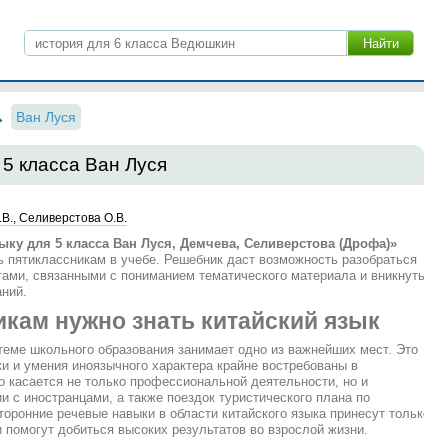
Ван Луся
 5 класса Ван Луся
.В., Селиверстова О.В.
ыку для 5 класса Ван Луся, Демчева, Селиверстова (Дрофа)»
 пятиклассникам в учебе. Решебник даст возможность разобраться
ами, связанными с пониманием тематического материала и вникнуть
ний.
кам нужно знать китайский язык
теме школьного образования занимает одно из важнейших мест. Это
ки и умения иноязычного характера крайне востребованы в
 касается не только профессиональной деятельности, но и
и с иностранцами, а также поездок туристического плана по
оронние речевые навыки в области китайского языка принесут только
и помогут добиться высоких результатов во взрослой жизни.