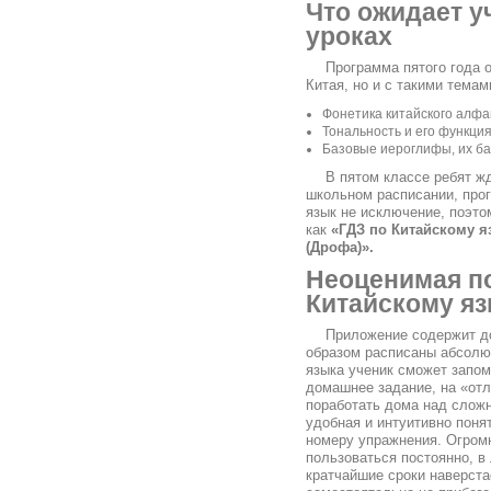
Что ожидает у
уроках
Программа пятого года 
Китая, но и с такими темам
Фонетика китайского алфа
Тональность и его функция
Базовые иероглифы, их ба
В пятом классе ребят ж
школьном расписании, про
язык не исключение, поэто
как
«ГДЗ по Китайскому яз
(Дрофа)».
Неоценимая п
Китайскому яз
Приложение содержит д
образом расписаны абсолют
языка ученик сможет запом
домашнее задание, на «отл
поработать дома над сложн
удобная и интуитивно поня
номеру упражнения. Огром
пользоваться постоянно, в
кратчайшие сроки наверст