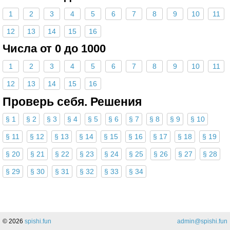
1
2
3
4
5
6
7
8
9
10
11
12
13
14
15
16
Числа от 0 до 1000
1
2
3
4
5
6
7
8
9
10
11
12
13
14
15
16
Проверь себя. Решения
§ 1
§ 2
§ 3
§ 4
§ 5
§ 6
§ 7
§ 8
§ 9
§ 10
§ 11
§ 12
§ 13
§ 14
§ 15
§ 16
§ 17
§ 18
§ 19
§ 20
§ 21
§ 22
§ 23
§ 24
§ 25
§ 26
§ 27
§ 28
§ 29
§ 30
§ 31
§ 32
§ 33
§ 34
© 2026
spishi.fun
admin@spishi.fun