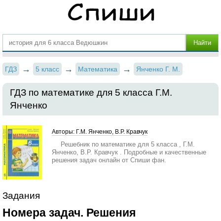
ГДЗ
5 класс
Математика
Янченко Г. М.
ГДЗ по математике для 5 класса Г.М.
Янченко
Авторы: Г.М. Янченко, В.Р. Кравчук
Решебник по математике для 5 класса , Г.М.
Янченко, В.Р. Кравчук . Подробные и качественные
решения задач онлайн от Спиши фан.
Задания
Номера задач. Решения