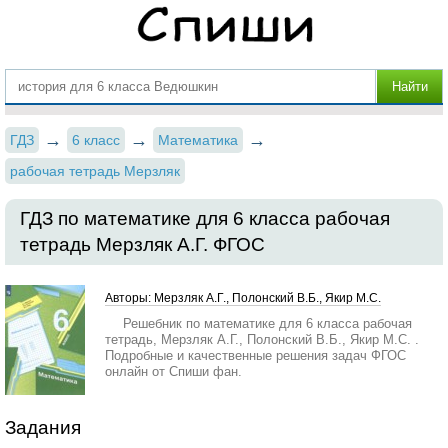
ГДЗ
6 класс
Математика
рабочая тетрадь Мерзляк
ГДЗ по математике для 6 класса рабочая
тетрадь Мерзляк А.Г. ФГОС
Авторы: Мерзляк А.Г., Полонский В.Б., Якир М.С.
Решебник по математике для 6 класса рабочая
тетрадь, Мерзляк А.Г., Полонский В.Б., Якир М.С. .
Подробные и качественные решения задач ФГОС
онлайн от Спиши фан.
Задания