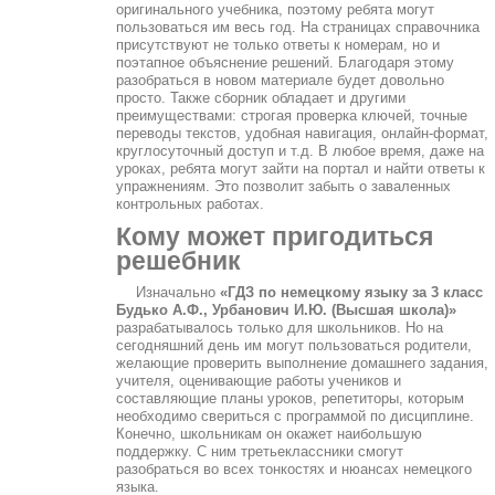
оригинального учебника, поэтому ребята могут
пользоваться им весь год. На страницах справочника
присутствуют не только ответы к номерам, но и
поэтапное объяснение решений. Благодаря этому
разобраться в новом материале будет довольно
просто. Также сборник обладает и другими
преимуществами: строгая проверка ключей, точные
переводы текстов, удобная навигация, онлайн-формат,
круглосуточный доступ и т.д. В любое время, даже на
уроках, ребята могут зайти на портал и найти ответы к
упражнениям. Это позволит забыть о заваленных
контрольных работах.
Кому может пригодиться
решебник
Изначально
«ГДЗ по немецкому языку за 3 класс
Будько А.Ф., Урбанович И.Ю. (Высшая школа)»
разрабатывалось только для школьников. Но на
сегодняшний день им могут пользоваться родители,
желающие проверить выполнение домашнего задания,
учителя, оценивающие работы учеников и
составляющие планы уроков, репетиторы, которым
необходимо свериться с программой по дисциплине.
Конечно, школьникам он окажет наибольшую
поддержку. С ним третьеклассники смогут
разобраться во всех тонкостях и нюансах немецкого
языка.