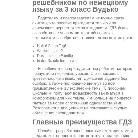
решебником по немецкому
языку за 3 класс Будько
Родителям и преподавателям не нужно сразу
считать, что пособие пригодится только для
списывания верных ответов к заданиям. ГДЗ было
разработано с упором на то, чтобы помочь
школьникам разобраться в таких сложных темах, как:
Hallo! Guten Tag!
Wo wohnst du?
Das ist meine Familie.
In der Schule lernen wir.
Решебник точно пригодится тем ребятам, которые
пропустили несколько уроков. С его помощью
третьеклассники выполнят домашнее задание без
ошибок, а также полноценно вникнут во все
грамматические и лексические темы. С пособием
школьники получают возможность заниматься в
комфортном для них темпе. Им больше не придется
гнаться за более способными одноклассниками.
Разобраться в дисциплине не помешают и скупые
объяснения преподавателя.
Главные преимущества ГДЗ
Пособие, разработанное опытными методистами и
педагогами, полностью соответствует содержанию