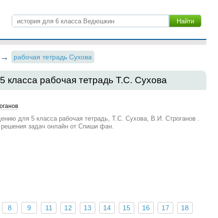
рабочая тетрадь Сухова
5 класса рабочая тетрадь Т.С. Сухова
роганов
нию для 5 класса рабочая тетрадь, Т.С. Сухова, В.И. Строганов .
 решения задач онлайн от Спиши фан.
8
9
11
12
13
14
15
16
17
18