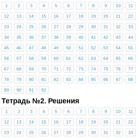
1
2
3
4
5
6
7
8
9
10
11
12
13
14
15
16
17
18
19
20
21
22
23
24
25
26
27
28
29
30
31
32
33
34
35
36
37
38
39
40
41
42
43
44
45
46
47
48
49
50
51
52
53
54
55
56
57
58
59
60
61
62
63
64
65
66
67
68
69
70
71
72
73
74
75
76
77
78
79
80
81
82
83
84
85
86
87
88
89
90
91
92
Тетрадь №2. Решения
1
2
3
4
5
6
7
8
9
10
11
12
13
14
15
16
17
18
19
20
21
22
23
24
25
26
27
28
29
30
31
32
33