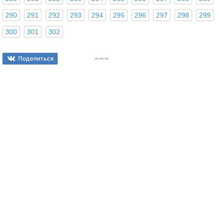
290
291
292
293
294
295
296
297
298
299
300
301
302
Поделиться
© 2026
spishi.fun
admin@spishi.fun