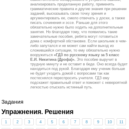
анализировать проделанную работу, применять
грамматические правила и другие знания при решении
заданий, высказывать свою точку зрения и
аргументировать ее, смело отвечать у доски, а также
писать сочинения и эссе. Раньше для этого
обязательно нужно было ходить на дополнительные
занятия. Но благодаря тому, что появились такие
замечательные пособия, ребята могут готовиться
дома с комфортной обстановке. Если школьник в чем-
либо запутался и не может сам найти выход из
сложившейся ситуации, то ему обязательно нужно
вооружиться
«ГДЗ по русскому языку за 5 класс
Е.И. Никитина (Дрофа)».
Это пособие выручит в
трудную минуту и не оставит в беде. Оно всегда будет
находиться под рукой. Благодаря ему ученик больше
не будет уходить домой с вопросами так как
постеснялся переспросить учителя. ГДЗ ему
подскажет правильный ответ и поможет с невероятной
легкостью отыскать истинный путь.
Задания
Упражнения. Решения
1
2
3
4
5
6
7
8
9
10
11