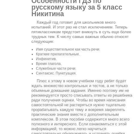
Особенности ГДЗ по
русскому языку за 5 класс
Никитина
Каждый год готовит для школьников много
испытаний. И этот раз не стал исключением. Теперь
пятиклассникам предстоит вникнуть в суть еще более
трудных тем. К числу самых важных обычно относят
следующие:
Имя существительное как часть речи.
Краткие прилагательные.
Инфинитив.
Время глагола.
Служебные части речи.
Синтаксис. Пунктуация.
Плюс к этому в новом учебном году ребят будет
ждать множество контрольных и тестов, а не только
объемные домашние задания. Именно поэтому им не
рекомендуется просто списывать ответы из решебника
ради получения оценки. Чтобы во время написания
самостоятельной не растеряться нужно тщательно
прорабатывать каждую тему и вовремя закреплять
практические знания вместе с дополнительным
комплексом. В этом пособии содержится много всего
полезного и интересного. Если ознакомиться с этой
информацией, то можно легко научиться
самостоятельно обнаруживать и устранять ошибки,