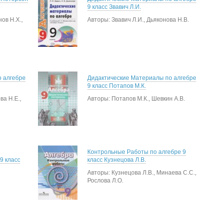
9 класс Звавич Л.И.
ов Н.Х.,
Авторы: Звавич Л.И., Дьяконова Н.В.
 алгебре
Дидактические Материалы по алгебре
9 класс Потапов М.К.
ва Н.Е.,
Авторы: Потапов М.К., Шевкин А.В.
Контрольные Работы по алгебре 9
9 класс
класс Кузнецова Л.В.
Авторы: Кузнецова Л.В., Минаева С.С.,
Рослова Л.О.