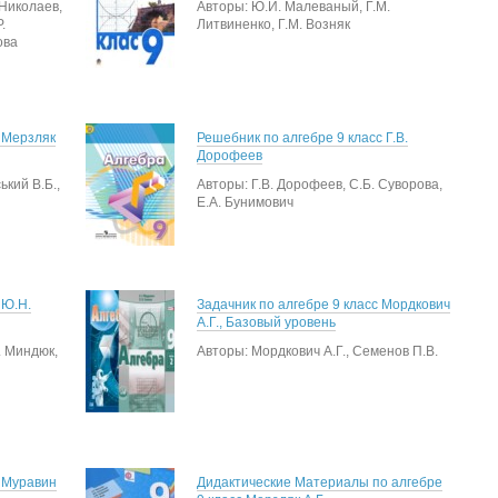
 Николаев,
Авторы: Ю.И. Малеваный, Г.М.
.
Литвиненко, Г.М. Возняк
ова
 Мерзляк
Решебник по алгебре 9 класс Г.В.
Дорофеев
ький В.Б.,
Авторы: Г.В. Дорофеев, С.Б. Суворова,
Е.А. Бунимович
 Ю.Н.
Задачник по алгебре 9 класс Мордкович
А.Г., Базовый уровень
. Миндюк,
Авторы: Мордкович А.Г., Семенов П.В.
с Муравин
Дидактические Материалы по алгебре