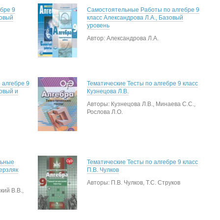
бре 9
Самостоятельные Работы по алгебре 9
зовый
класс Александрова Л.А., Базовый
уровень
Автор: Александрова Л.А.
 алгебре 9
Тематические Тесты по алгебре 9 класс
зовый и
Кузнецова Л.В.
Авторы: Кузнецова Л.В., Минаева С.С.,
Рослова Л.О.
льные
Тематические Тесты по алгебре 9 класс
ерзляк
П.В. Чулков
Авторы: П.В. Чулков, Т.С. Струков
кий В.В.,