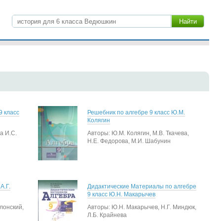
9 класс
Решебник по алгебре 9 класс Ю.М.
Колягин
а И.С.
Авторы: Ю.М. Колягин, М.В. Ткачева,
Н.Е. Федорова, М.И. Шабунин
А.Г.
Дидактические Материалы по алгебре
9 класс Ю.Н. Макарычев
олонский,
Авторы: Ю.Н. Макарычев, Н.Г. Миндюк,
Л.Б. Крайнева