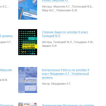
9 класс Мерзляк А.Г.
н К.С.,
Авторы: Мерзляк А.Г., Полонский В.Б.,
Якир М.С., Рабинович Е.М.
Сборник Задач по алгебре 9 класс
й уровень
Галицкий М.Л.
дюк Н.Г.,
Авторы: Галицкий М.Л., Гольдман А.М.,
Звавич Л.И.
 Мерзляк
Контрольные Работы по алгебре 9
класс Мордкович А.Г., Углубленный
уровень
в В.М.
Автор: Мордкович А.Г.
с Петерсон
Дидактические Материалы по алгебре