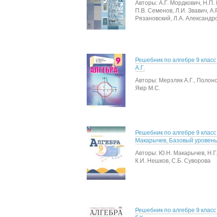
Авторы: А.Г. Мордкович, Н.П.
П.В. Семенов, Л.И. Звавич, А.Р
Рязановский, Л.А. Александр
Решебник по алгебре 9 класс
А.Г.
Авторы: Мерзляк А.Г., Полонс
Якір М.С.
Решебник по алгебре 9 класс
Макарычев, Базовый уровень
Авторы: Ю.Н. Макарычев, Н.Г
К.И. Нешков, С.Б. Суворова
Решебник по алгебре 9 клас