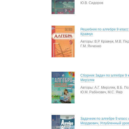
Ю.В. Сидоров
Решебник по алгебре 9 класс 
Кравчук
Авторы: В.Р. Кравчук, М.В. Пи
Г.М. Янченко
Сборник Задач по алгебре 9 к
Мерзляк
Авторы: А.Г. Мерзляк, В.Б. П
Ю.М. Рабінович, М.С. Якір
Задачник по алгебре 9 класс А
Мордкович, Углубленный уро