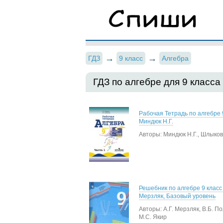
ГДЗ
9 класс
Алгебра
ГДЗ по алгебре для 9 класса
Рабочая Тетрадь по алгебре 
Миндюк Н.Г.
Авторы: Миндюк Н.Г., Шлыков
Решебник по алгебре 9 класс 
Мерзляк, Базовый уровень
Авторы: А.Г. Мерзляк, В.Б. П
М.С. Якир