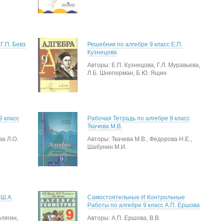
Г.П. Бевз
Решебник по алгебре 9 класс Е.П.
Кузнецова
Авторы: Е.П. Кузнецова, Г.Л. Муравьева,
Л.Б. Шнеперман, Б.Ю. Ящин
9 класс
Рабочая Тетрадь по алгебре 9 класс
Ткачева М.В.
ва Л.О.
Авторы: Ткачева М.В., Федорова Н.Е.,
Шабунин М.И.
 Ш.А.
Самостоятельные И Контрольные
Работы по алгебре 9 класс А.П. Ершова
олягин,
Авторы: А.П. Ершова, В.В.