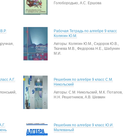
Голобородько, А.С. Ершова
В.Р.
Рабочая Тетрадь по алгебре 9 класс
Колягин Ю.М.
дручная,
Авторы: Колягин Ю.М., Сидоров Ю.В.,
Ткачева М.В., Федорова Н.Е., Шабунин
М.И.
ласс А.Г.
Решебник по алгебре 9 класс С.М.
Никольский
олонський,
Авторы: С.М. Никольский, М.К. Потапов,
Н.Н. Решетников, А.В. Шевкин
.Г.
Решебник по алгебре 9 класс Ю.И.
вень
Малеваный