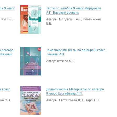
ре 9 класс
Тесты по алгебре 9 класс Мордкович
А.Г., Базовый уровень
гауз В.Л.
Авторы: Мордкович А.Г., Тульчинская
Е.Е.
 алгебре
Тематические Тесты по алгебре 9 класс
убленный
Ткачева М.В.
Автор: Ткачева М.В.
9 класс
Дидактические Материалы по алгебре
9 класс Евстафьева Л.П.
на О.В.
Авторы: Евстафьева Л.П., Карп А.П.