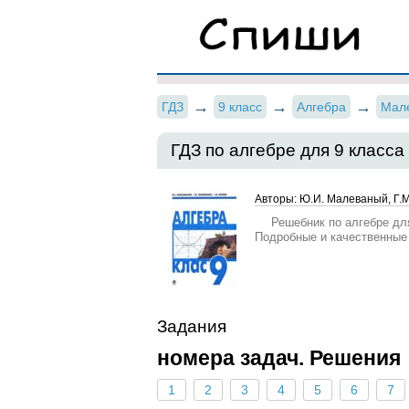
ГДЗ
9 класс
Алгебра
Мал
ГДЗ по алгебре для 9 класс
Авторы: Ю.И. Малеваный, Г.М
Решебник по алгебре для
Подробные и качественные
Задания
номера задач. Решения
1
2
3
4
5
6
7