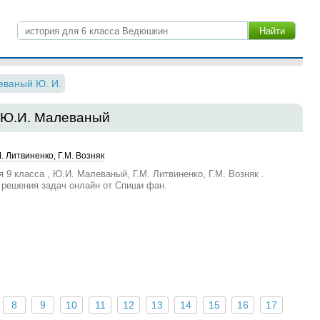
еваный Ю. И.
а Ю.И. Малеваный
. Литвиненко, Г.М. Возняк
 9 класса , Ю.И. Малеваный, Г.М. Литвиненко, Г.М. Возняк .
 решения задач онлайн от Спиши фан.
8
9
10
11
12
13
14
15
16
17