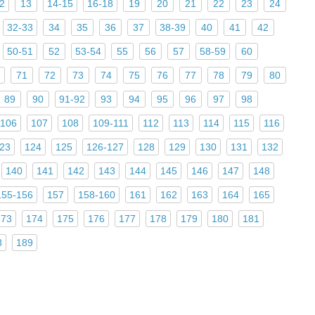
2
13
14-15
16-18
19
20
21
22
23
24
32-33
34
35
36
37
38-39
40
41
42
50-51
52
53-54
55
56
57
58-59
60
71
72
73
74
75
76
77
78
79
80
89
90
91-92
93
94
95
96
97
98
-106
107
108
109-111
112
113
114
115
116
23
124
125
126-127
128
129
130
131
132
140
141
142
143
144
145
146
147
148
155-156
157
158-160
161
162
163
164
165
173
174
175
176
177
178
179
180
181
8
189