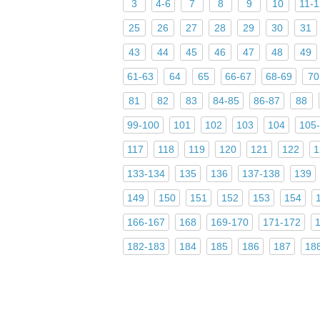
3
4-6
7
8
9
10
11-1
25
26
27
28
29
30
31
43
44
45
46
47
48
49
61-63
64
65
66-67
68-69
70
81
82
83
84-85
86-87
88
99-100
101
102
103
104
105
117
118
119
120
121
122
1
133-134
135
136
137-138
139
149
150
151
152
153
154
166-167
168
169-170
171-172
182-183
184
185
186
187
18