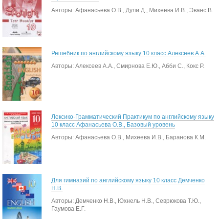
Авторы: Афанасьева О.В., Дули Д., Михеева И.В., Эванс В.
Решебник по английскому языку 10 класс Алексеев А.А.
Авторы: Алексеев А.А., Смирнова Е.Ю., Абби С., Кокс Р.
Лексико-Грамматический Практикум по английскому языку
10 класс Афанасьева О.В., Базовый уровень
Авторы: Афанасьева О.В., Михеева И.В., Баранова К.М.
Для гимназий по английскому языку 10 класс Демченко
Н.В.
Авторы: Демченко Н.В., Юхнель Н.В., Севрюкова Т.Ю.,
Гаумова Е.Г.