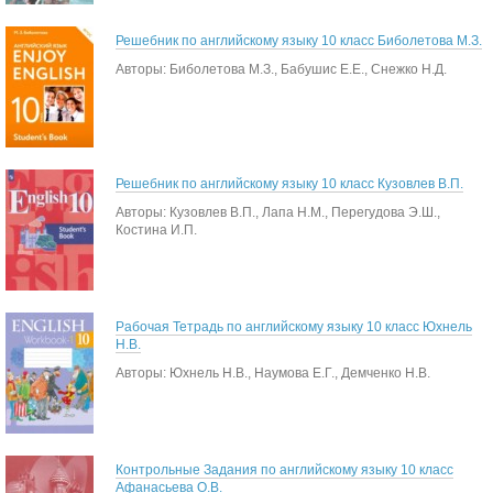
Решебник по английскому языку 10 класс Биболетова М.З.
Авторы: Биболетова М.З., Бабушис Е.Е., Снежко Н.Д.
Решебник по английскому языку 10 класс Кузовлев В.П.
Авторы: Кузовлев В.П., Лапа Н.М., Перегудова Э.Ш.,
Костина И.П.
Рабочая Тетрадь по английскому языку 10 класс Юхнель
Н.В.
Авторы: Юхнель Н.В., Наумова Е.Г., Демченко Н.В.
Контрольные Задания по английскому языку 10 класс
Афанасьева О.В.