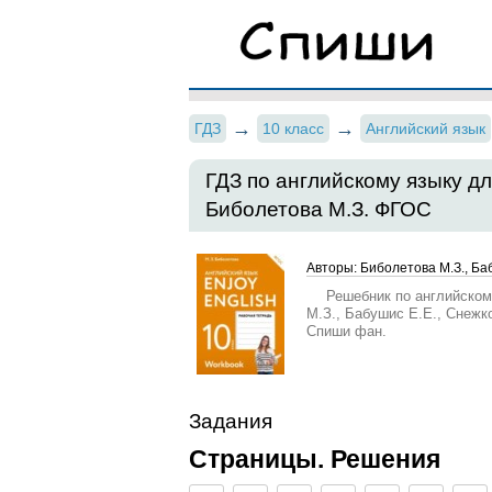
ГДЗ
10 класс
Английский язык
ГДЗ по английскому языку дл
Биболетова М.З. ФГОС
Авторы: Биболетова М.З., Баб
Решебник по английском
М.З., Бабушис Е.Е., Снежк
Спиши фан.
Задания
Страницы. Решения