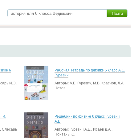
зике 6
Рабочая Тетрадь по физике 6 класс А.Е.
Гуревич
сарь И.Э.
Авторы: А.Е. Гуревич, М.В. Краснов, Л.А.
Нотов
Л.И.
Решебник по физике 6 класс Гуревич
А.Е.
Э. Слесарь
Авторы: Гуревич А.Е., Исаев Д.А.,
Понтак Л.С.