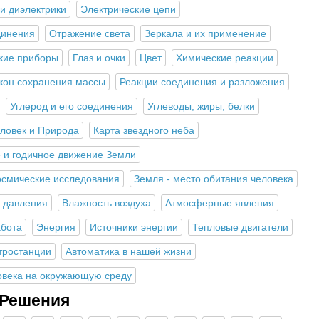
и диэлектрики
Электрические цепи
динения
Отражение света
Зеркала и их применение
кие приборы
Глаз и очки
Цвет
Химические реакции
кон сохранения массы
Реакции соединения и разложения
Углерод и его соединения
Углеводы, жиры, белки
ловек и Природа
Карта звездного неба
 и годичное движение Земли
осмические исследования
Земля - место обитания человека
 давления
Влажность воздуха
Атмосферные явления
абота
Энергия
Источники энергии
Тепловые двигатели
тростанции
Автоматика в нашей жизни
овека на окружающую среду
 Решения