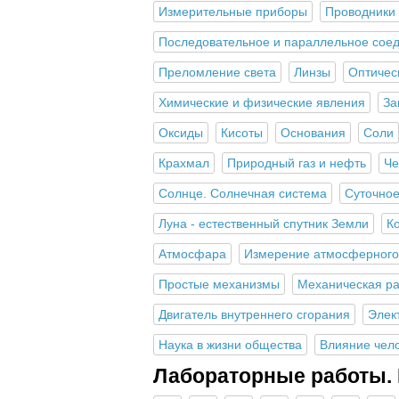
Измерительные приборы
Проводники 
Последовательное и параллельное сое
Преломление света
Линзы
Оптичес
Химические и физические явления
За
Оксиды
Кисоты
Основания
Соли
Крахмал
Природный газ и нефть
Че
Солнце. Солнечная система
Суточное
Луна - естественный спутник Земли
К
Атмосфара
Измерение атмосферного
Простые механизмы
Механическая р
Двигатель внутреннего сгорания
Элек
Наука в жизни общества
Влияние чел
Лабораторные работы.