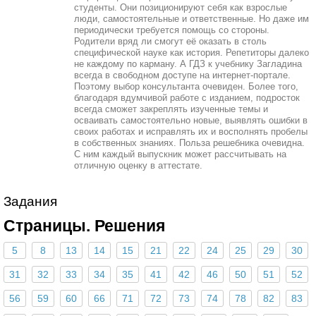
студенты. Они позиционируют себя как взрослые
люди, самостоятельные и ответственные. Но даже им
периодически требуется помощь со стороны.
Родители вряд ли смогут её оказать в столь
специфической науке как история. Репетиторы далеко
не каждому по карману. А ГДЗ к учебнику Загладина
всегда в свободном доступе на интернет-портале.
Поэтому выбор консультанта очевиден. Более того,
благодаря вдумчивой работе с изданием, подросток
всегда сможет закреплять изученные темы и
осваивать самостоятельно новые, выявлять ошибки в
своих работах и исправлять их и восполнять пробелы
в собственных знаниях. Польза решебника очевидна.
С ним каждый выпускник может рассчитывать на
отличную оценку в аттестате.
Задания
Страницы. Решения
5
8
13
14
15
21
22
24
25
29
30
31
32
33
34
35
41
42
46
50
51
52
56
59
60
66
71
72
73
74
78
82
83