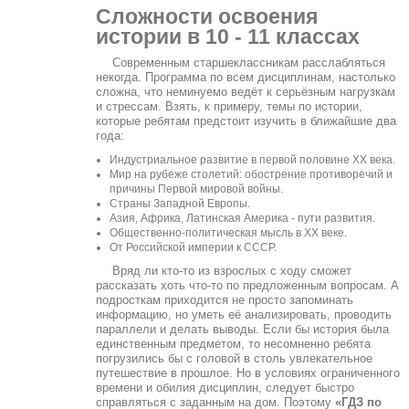
Сложности освоения
истории в 10 - 11 классах
Современным старшеклассникам расслабляться
некогда. Программа по всем дисциплинам, настолько
сложна, что неминуемо ведёт к серьёзным нагрузкам
и стрессам. Взять, к примеру, темы по истории,
которые ребятам предстоит изучить в ближайшие два
года:
Индустриальное развитие в первой половине XX века.
Мир на рубеже столетий: обострение противоречий и
причины Первой мировой войны.
Страны Западной Европы.
Азия, Африка, Латинская Америка - пути развития.
Общественно-политическая мысль в XX веке.
От Российской империи к СССР.
Вряд ли кто-то из взрослых с ходу сможет
рассказать хоть что-то по предложенным вопросам. А
подросткам приходится не просто запоминать
информацию, но уметь её анализировать, проводить
параллели и делать выводы. Если бы история была
единственным предметом, то несомненно ребята
погрузились бы с головой в столь увлекательное
путешествие в прошлое. Но в условиях ограниченного
времени и обилия дисциплин, следует быстро
справляться с заданным на дом. Поэтому
«ГДЗ по