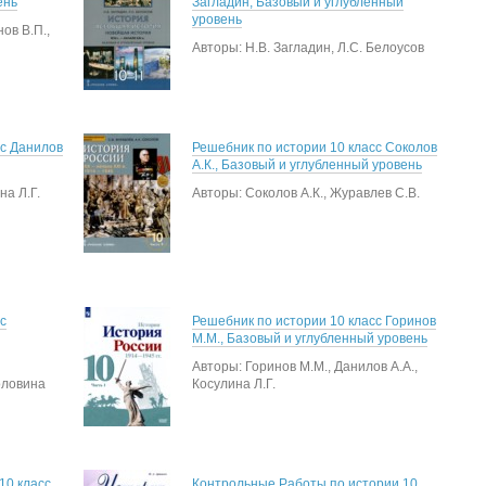
ень
Загладин, Базовый и углубленный
уровень
ов В.П.,
Авторы: Н.В. Загладин, Л.С. Белоусов
сс Данилов
Решебник по истории 10 класс Соколов
А.К., Базовый и углубленный уровень
на Л.Г.
Авторы: Соколов А.К., Журавлев С.В.
с
Решебник по истории 10 класс Горинов
М.М., Базовый и углубленный уровень
Авторы: Горинов М.М., Данилов А.А.,
оловина
Косулина Л.Г.
10 класс
Контрольные Работы по истории 10