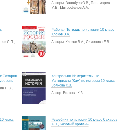
Авторы: Волобуев О.В., Пономарев
М.В., Митрофанов А.А.
с
Рабочая Тетрадь по истории 10 класс
Клоков В.А.
чев С.П.,
Авторы: Клоков В.А., Симонова Е.В.
сс Сахаров
Контрольно-Измерительные
 уровень
Материалы (Ким) по истории 10 класс
Волкова К.В.
ин Н.В.,
Автор: Волкова К.В.
10 класс
Решебник по истории 10 класс Сахаров
А.Н., Базовый уровень