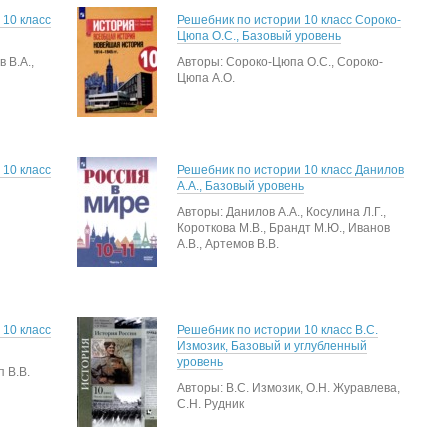
 10 класс
Решебник по истории 10 класс Сороко-
Цюпа О.С., Базовый уровень
 В.А.,
Авторы: Сороко-Цюпа О.С., Сороко-
Цюпа А.О.
 10 класс
Решебник по истории 10 класс Данилов
А.А., Базовый уровень
Авторы: Данилов А.А., Косулина Л.Г.,
Короткова М.В., Брандт М.Ю., Иванов
А.В., Артемов В.В.
 10 класс
Решебник по истории 10 класс В.С.
Измозик, Базовый и углубленный
уровень
 В.В.
Авторы: В.С. Измозик, О.Н. Журавлева,
С.Н. Рудник