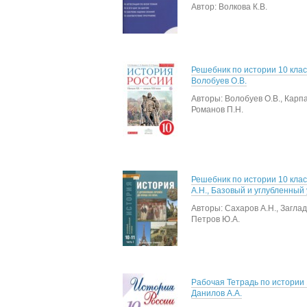
Автор: Волкова К.В.
Решебник по истории 10 клас
Волобуев О.В.
Авторы: Волобуев О.В., Карпа
Романов П.Н.
Решебник по истории 10 кла
А.Н., Базовый и углубленный
Авторы: Сахаров А.Н., Заглад
Петров Ю.А.
Рабочая Тетрадь по истории 
Данилов А.А.