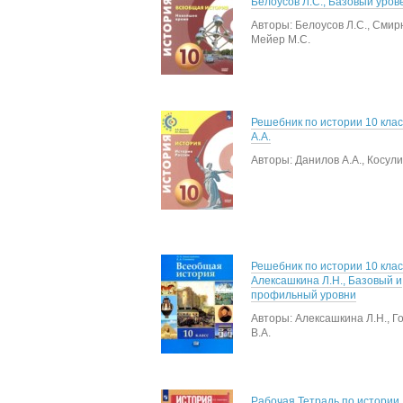
Белоусов Л.С., Базовый уров
Авторы: Белоусов Л.С., Смирн
Мейер М.С.
Решебник по истории 10 кла
А.А.
Авторы: Данилов А.А., Косули
Решебник по истории 10 клас
Алексашкина Л.Н., Базовый и
профильный уровни
Авторы: Алексашкина Л.Н., Г
В.А.
Рабочая Тетрадь по истории 