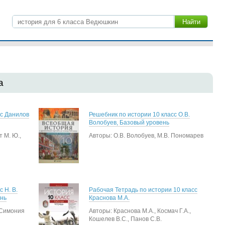
а
сс Данилов
Решебник по истории 10 класс О.В.
Волобуев, Базовый уровень
т М. Ю.,
Авторы: О.В. Волобуев, М.В. Пономарев
 Н. В.
Рабочая Тетрадь по истории 10 класс
ень
Краснова М.А.
. Симония
Авторы: Краснова М.А., Космач Г.А.,
Кошелев В.С., Панов С.В.