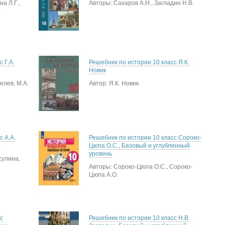
а Л.Г.,
Авторы: Сахаров А.Н., Загладин Н.В.
.
 Г.А.
Решебник по истории 10 класс Я.К.
Новик
елев, М.А.
Автор: Я.К. Новик
с А.А.
Решебник по истории 10 класс Сороко-
Цюпа О.С., Базовый и углубленный
уровень
сулина,
Авторы: Сороко-Цюпа О.С., Сороко-
Цюпа А.О.
с
Решебник по истории 10 класс Н.В.