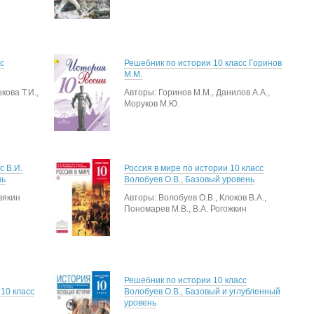
с
Решебник по истории 10 класс Горинов
М.М.
кова Т.И.,
Авторы: Горинов М.М., Данилов А.А.,
Моруков М.Ю.
с В.И.
Россия в мире по истории 10 класс
нь
Волобуев О.В., Базовый уровень
вякин
Авторы: Волобуев О.В., Клоков В.А.,
Пономарев М.В., В.А. Рогожкин
Решебник по истории 10 класс
10 класс
Волобуев О.В., Базовый и углубленный
уровень