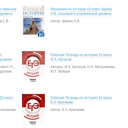
сс Никонов
Решебник по истории 10 класс Шубин
 уровень
А.В., Базовый и углубленный уровень
в С.В.
Автор: Шубин А.В.
с
Рабочая Тетрадь по истории 10 класс
уровень
И.А. Артасов
чёв С.П.,
Авторы: И.А. Артасов, О.Н. Мельникова,
бдулаев
Ю.Г. Войцик
10 класс
Рабочая Тетрадь по истории 10 класс
Е.А. Крючкова
Мельникова
Автор: Е.А. Крючкова