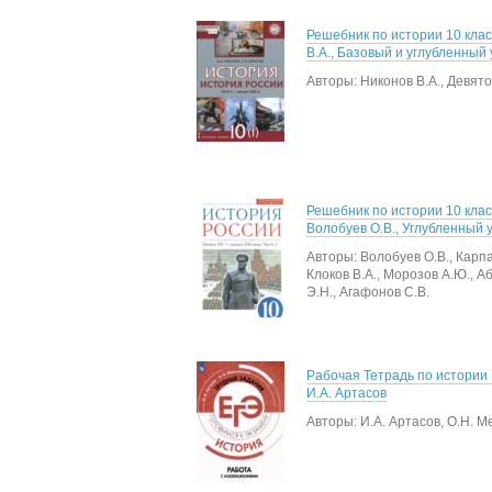
Решебник по истории 10 кла
В.А., Базовый и углубленный
Авторы: Никонов В.А., Девято
Решебник по истории 10 клас
Волобуев О.В., Углубленный 
Авторы: Волобуев О.В., Карпа
Клоков В.А., Морозов А.Ю., А
Э.Н., Агафонов С.В.
Рабочая Тетрадь по истории 
И.А. Артасов
Авторы: И.А. Артасов, О.Н. 